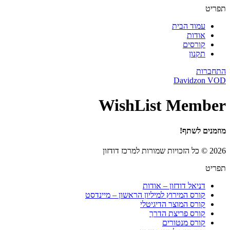
תפריט
עמוד הבית
אודות
קורסים
תקנון
התחברות
Davidzon VOD
WishList Member
מוזמנים לשתף!
2026 © כל הזכויות שמורות למרכז דודזון
תפריט
דניאל דודזון – אודות
קורס המירוץ למיליון הראשון – מיינדסט
קורס המוצר הדיגיטלי
קורס פריצת הדרך
קורס מנטורים