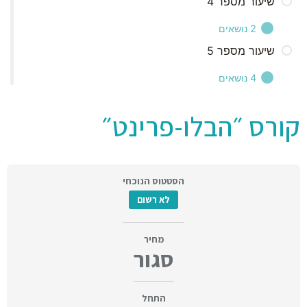
שיעור מספר 4
שתילת הזרע
דמיון מודרך
סיכום
2 נושאים
אני מצטער
משימה
שיעור מספר 5
חלק 1
דימיון מודרך
סיכום
4 נושאים
חלק 2
הבלופרינט החדש שלי
קורס ״הבלו-פרינט״
חלק 1
התחייבות
חלק 2
חלק 3
הסטטוס הנוכחי
חלק 4
לא רשום
מחיר
סגור
התחל