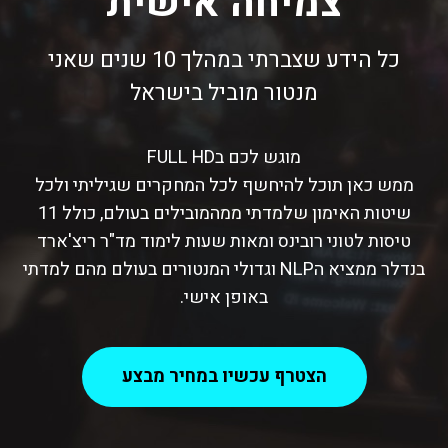
צמיחה אישית
כל הידע שצברתי במהלך 10 שנים שאני
מנטור מוביל בישראל
מוגש לכם בFULL HD
ממש כאן תוכל להיחשף לכל המחקרים שגיליתי ולכל
שיטות האימון שלמדתי ממהמובילים בעולם, כולל 11
טיסות לטוני רובינס ומאות שעות לימוד מד"ר ריצ'ארד
בנדלר ממציא הNLP וגדולי המנטורים בעולם מהם למדתי
באופן אישי.
הצטרף עכשיו במחיר מבצע