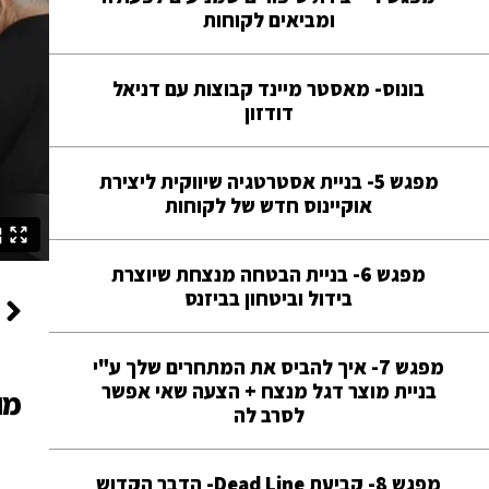
ומביאים לקוחות
בונוס- מאסטר מיינד קבוצות עם דניאל
דודזון
מפגש 5- בניית אסטרטגיה שיווקית ליצירת
אוקיינוס חדש של לקוחות
מפגש 6- בניית הבטחה מנצחת שיוצרת
בידול וביטחון בביזנס
מפגש 7- איך להביס את המתחרים שלך ע"י
בניית מוצר דגל מנצח + הצעה שאי אפשר
מו
לסרב לה
מפגש 8- קביעת Dead Line- הדבר הקדוש